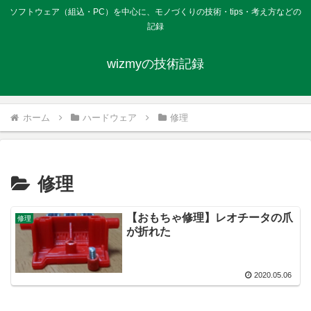
ソフトウェア（組込・PC）を中心に、モノづくりの技術・tips・考え方などの
記録
wizmyの技術記録
ホーム
ハードウェア
修理
修理
【おもちゃ修理】レオチータの爪
修理
が折れた
2020.05.06